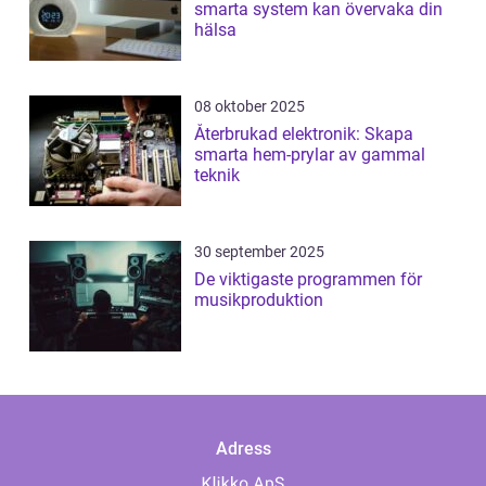
smarta system kan övervaka din
hälsa
08 oktober 2025
Återbrukad elektronik: Skapa
smarta hem-prylar av gammal
teknik
30 september 2025
De viktigaste programmen för
musikproduktion
Adress