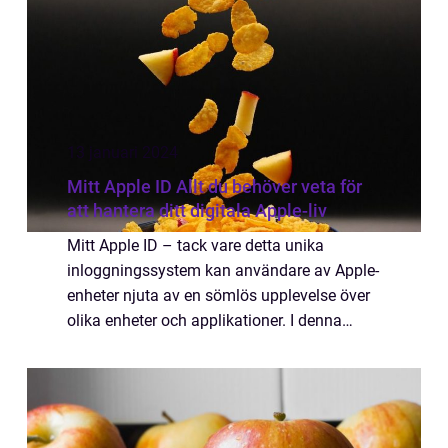
13 januari 2024
Mitt Apple ID Allt du behöver veta för
att hantera ditt digitala Apple-liv
Mitt Apple ID – tack vare detta unika
inloggningssystem kan användare av Apple-
enheter njuta av en sömlös upplevelse över
olika enheter och applikationer. I denna
artikel kommer vi att ge en djupgående och
högkvalitativ översikt över Mitt Apple...