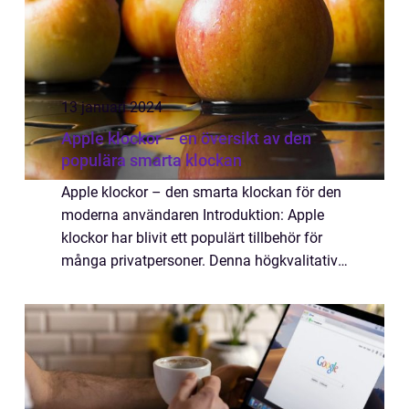
13 januari 2024
Apple klockor – en översikt av den
populära smarta klockan
Apple klockor – den smarta klockan för den
moderna användaren Introduktion: Apple
klockor har blivit ett populärt tillbehör för
många privatpersoner. Denna högkvalitativa
artikel ger en grundlig översikt över Apple
klockor och dess olika aspekt...