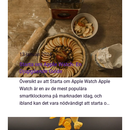
kom...
13 januari 2024
Starta om Apple Watch: En
Djupgående Guide
Översikt av att Starta om Apple Watch Apple
Watch är en av de mest populära
smartklockorna på marknaden idag, och
ibland kan det vara nödvändigt att starta om
den för att åtgärda vissa problem eller
återställa dess funktioner till normalt läge.
Att s...