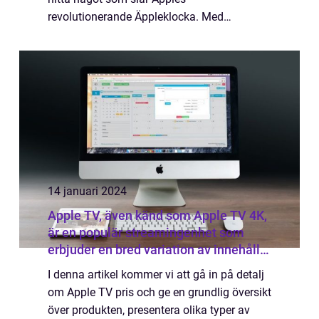
revolutionerande Äppleklocka. Med
imponerande funktioner och design har den
blivit en favorit hos många. En av dessa
funktioner är att...
14 januari 2024
Apple TV, även känd som Apple TV 4K,
är en populär streamingenhet som
erbjuder en bred variation av innehåll
och funktioner för att förbättra din TV-
I denna artikel kommer vi att gå in på detalj
upplevelse
om Apple TV pris och ge en grundlig översikt
över produkten, presentera olika typer av