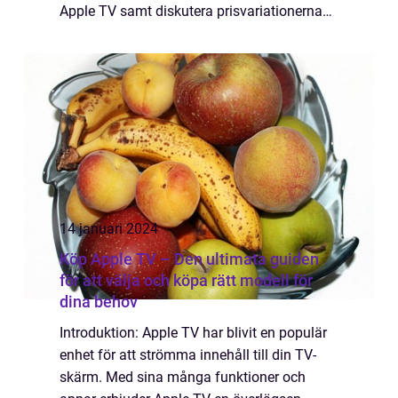
Apple TV samt diskutera prisvariationerna
och historiska för- och nackdelar. Översikt
över Apple TV pris Apple TV pri...
14 januari 2024
Köp Apple TV – Den ultimata guiden
för att välja och köpa rätt modell för
dina behov
Introduktion: Apple TV har blivit en populär
enhet för att strömma innehåll till din TV-
skärm. Med sina många funktioner och