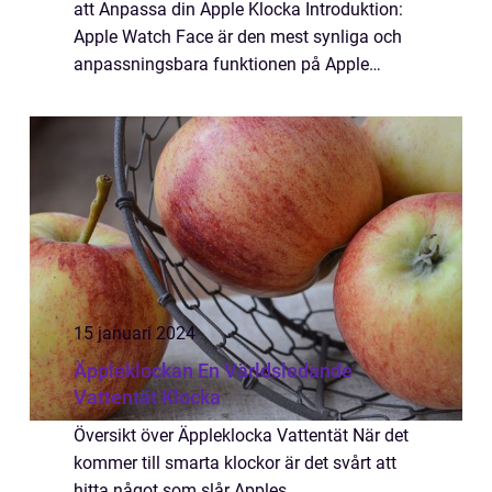
att Anpassa din Apple Klocka Introduktion:
Apple Watch Face är den mest synliga och
anpassningsbara funktionen på Apple
Watch. Genom att välja olika urtavlor kan
användare ge sin Apple Watch en
personlig...
15 januari 2024
Äppleklockan En Världsledande
Vattentät Klocka
Översikt över Äppleklocka Vattentät När det
kommer till smarta klockor är det svårt att
hitta något som slår Apples