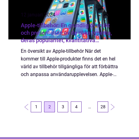
12 januari 2024
Apple-tillbehör: En grundlig översikt
och presentation av de olika typerna,
deras popularitet, kvantitativa
mätningar, skillnader och historiska
En översikt av Apple-tillbehör När det
för- och nackdelar
kommer till Apple-produkter finns det en hel
värld av tillbehör tillgängliga för att förbättra
och anpassa användarupplevelsen. Apple-
tillbehör är produkter som är utformade
specifikt för att komplettera och för...
1
2
3
4
…
28