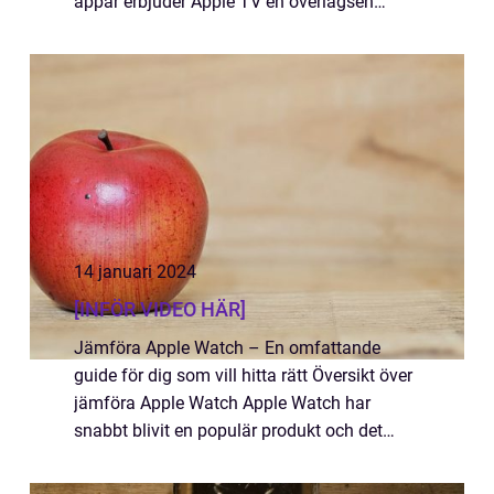
appar erbjuder Apple TV en överlägsen
användarupplevelse när det gäller att njuta
av filmer, TV-program, spel och mycket
mer....
14 januari 2024
[INFÖR VIDEO HÄR]
Jämföra Apple Watch – En omfattande
guide för dig som vill hitta rätt Översikt över
jämföra Apple Watch Apple Watch har
snabbt blivit en populär produkt och det
finns en mängd olika modeller och
variationer att välja mellan. I denna artikel