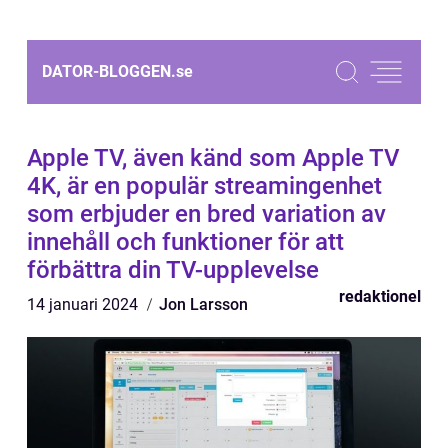
DATOR-BLOGGEN.
se
Apple TV, även känd som Apple TV
4K, är en populär streamingenhet
som erbjuder en bred variation av
innehåll och funktioner för att
förbättra din TV-upplevelse
redaktionel
14 januari 2024
Jon Larsson