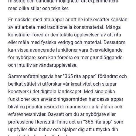
misstag och oändliga möjligheter att experimentera
med olika stilar och tekniker.
En nackdel med rita appar är att de inte ersätter känslan
av att arbeta med traditionella konstmaterial. Många
konstnärer föredrar den taktila upplevelsen av att rita
eller måla med fysiska verktyg och material. Dessutom
kan vissa avancerade funktioner vara överväldigande
för nybörjare, som kan föredra en mer grundläggande
och intuitiv användarupplevelse.
Sammanfattningsvis har ”365 rita appar” förändrat och
berikat sättet vi utforskar vår kreativitet och skapar
konstverk i det digitala landskapet. Med sina olika
funktioner och användningsområden har dessa appar
blivit en populär resurs för människor i alla åldrar och
erfarenhetsnivåer. Oavsett om du är nybörjare eller
professionell konstnär finns det en ”365 rita app” som
uppfyller dina behov och hjälper dig att uttrycka din