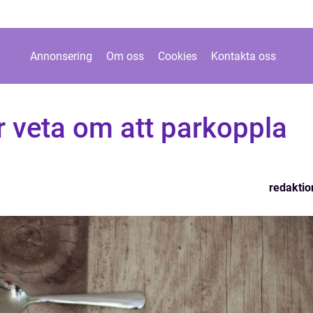
Annonsering
Om oss
Cookies
Kontakta oss
r veta om att parkoppla
redaktio