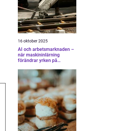
16 oktober 2025
AI och arbetsmarknaden –
när maskininlärning
förändrar yrken på
oväntade sätt