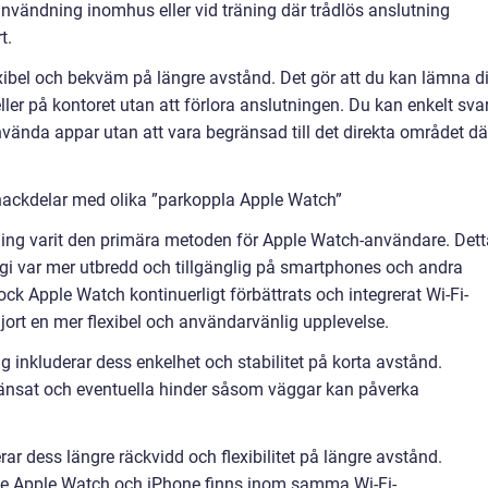
 användning inomhus eller vid träning där trådlös anslutning
t.
xibel och bekväm på längre avstånd. Det gör att du kan lämna d
ler på kontoret utan att förlora anslutningen. Du kan enkelt sva
vända appar utan att vara begränsad till det direkta området dä
nackdelar med olika ”parkoppla Apple Watch”
pling varit den primära metoden för Apple Watch-användare. Dett
ogi var mer utbredd och tillgänglig på smartphones och andra
ock Apple Watch kontinuerligt förbättrats och integrerat Wi-Fi-
gjort en mer flexibel och användarvänlig upplevelse.
 inkluderar dess enkelhet och stabilitet på korta avstånd.
ränsat och eventuella hinder såsom väggar kan påverka
rar dess längre räckvidd och flexibilitet på längre avstånd.
åde Apple Watch och iPhone finns inom samma Wi-Fi-