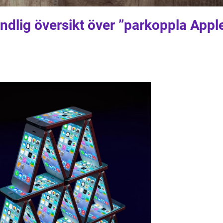
ndlig översikt över ”parkoppla Appl