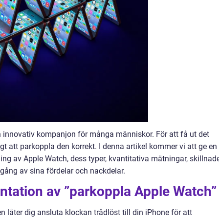
h innovativ kompanjon för många människor. För att få ut det
gt att parkoppla den korrekt. I denna artikel kommer vi att ge en
ng av Apple Watch, dess typer, kvantitativa mätningar, skillnad
ång av sina fördelar och nackdelar.
ntation av ”parkoppla Apple Watch”
åter dig ansluta klockan trådlöst till din iPhone för att