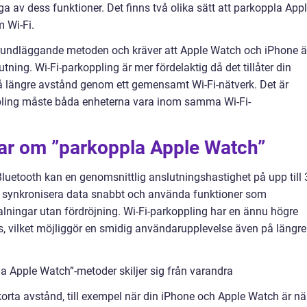
av dess funktioner. Det finns två olika sätt att parkoppla App
 Wi-Fi.
rundläggande metoden och kräver att Apple Watch och iPhone ä
utning. Wi-Fi-parkoppling är mer fördelaktig då det tillåter din
på längre avstånd genom ett gemensamt Wi-Fi-nätverk. Det är
koppling måste båda enheterna vara inom samma Wi-Fi-
gar om ”parkoppla Apple Watch”
luetooth kan en genomsnittlig anslutningshastighet på upp till 
n synkronisera data snabbt och använda funktioner som
ningar utan fördröjning. Wi-Fi-parkoppling har en ännu högre
s, vilket möjliggör en smidig användarupplevelse även på längre
a Apple Watch”-metoder skiljer sig från varandra
korta avstånd, till exempel när din iPhone och Apple Watch är nä