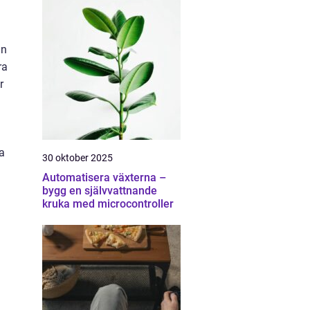
in
ra
r
a
30 oktober 2025
Automatisera växterna –
bygg en självvattnande
kruka med microcontroller