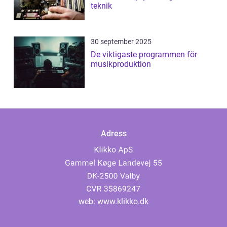
teknik
30 september 2025
De viktigaste programmen för
musikproduktion
Adress
web:
www.klikko.dk