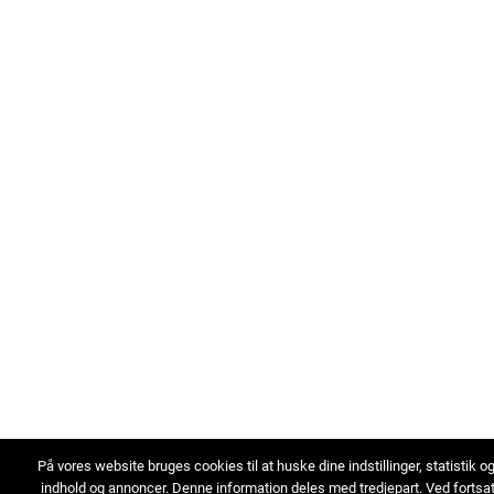
På vores website bruges cookies til at huske dine indstillinger, statistik o
indhold og annoncer. Denne information deles med tredjepart. Ved fortsa