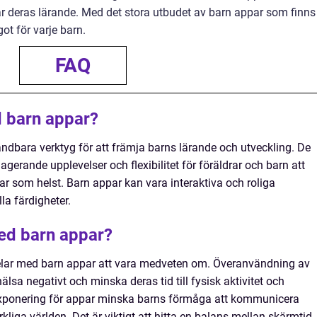
r deras lärande. Med det stora utbudet av barn appar som finns
got för varje barn.
FAQ
d barn appar?
ändbara verktyg för att främja barns lärande och utveckling. De
gerande upplevelser och flexibilitet för föräldrar och barn att
 som helst. Barn appar kan vara interaktiva och roliga
la färdigheter.
ed barn appar?
delar med barn appar att vara medveten om. Överanvändning av
lsa negativt och minska deras tid till fysisk aktivitet och
ponering för appar minska barns förmåga att kommunicera
kliga världen. Det är viktigt att hitta en balans mellan skärmtid