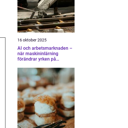
16 oktober 2025
AI och arbetsmarknaden –
när maskininlärning
förändrar yrken på
oväntade sätt