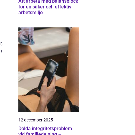
Att arbeta med balansblock
för en säker och effektiv
arbetsmiljö
r,
ch
12 december 2025
Dolda integritetsproblem
vid familjedelning –