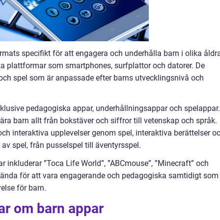
mats specifikt för att engagera och underhålla barn i olika åldra
ika plattformar som smartphones, surfplattor och datorer. De
er och spel som är anpassade efter barns utvecklingsnivå och
 inklusive pedagogiska appar, underhållningsappar och spelappar.
ra barn allt från bokstäver och siffror till vetenskap och språk.
ch interaktiva upplevelser genom spel, interaktiva berättelser o
av spel, från pusselspel till äventyrsspel.
r inkluderar ”Toca Life World”, ”ABCmouse”, ”Minecraft” och
kända för att vara engagerande och pedagogiska samtidigt som
velse för barn.
gar om barn appar