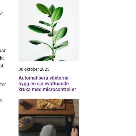
er
par
kt
st
30 oktober 2025
Automatisera växterna –
bygg en självvattnande
ter
kruka med microcontroller
ng