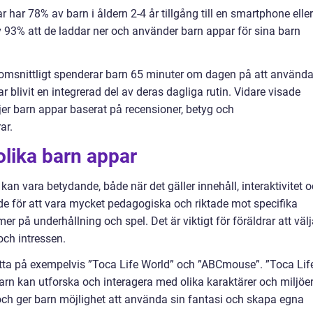
 har 78% av barn i åldern 2-4 år tillgång till en smartphone eller
v 93% att de laddar ner och använder barn appar för sina barn
omsnittligt spenderar barn 65 minuter om dagen på att använd
ar blivit en integrerad del av deras dagliga rutin. Vidare visade
jer barn appar baserat på recensioner, betyg och
ar.
olika barn appar
kan vara betydande, både när det gäller innehåll, interaktivitet 
de för att vara mycket pedagogiska och riktade mot specifika
 på underhållning och spel. Det är viktigt för föräldrar att väl
ch intressen.
 titta på exempelvis ”Toca Life World” och ”ABCmouse”. ”Toca Lif
barn kan utforska och interagera med olika karaktärer och miljöer
och ger barn möjlighet att använda sin fantasi och skapa egna