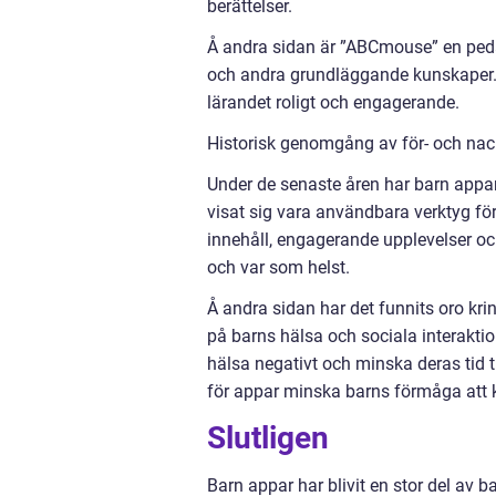
berättelser.
Å andra sidan är ”ABCmouse” en pedago
och andra grundläggande kunskaper. 
lärandet roligt och engagerande.
Historisk genomgång av för- och na
Under de senaste åren har barn appar
visat sig vara användbara verktyg fö
innehåll, engagerande upplevelser och
och var som helst.
Å andra sidan har det funnits oro kr
på barns hälsa och sociala interakti
hälsa negativt och minska deras tid 
för appar minska barns förmåga att 
Slutligen
Barn appar har blivit en stor del av b