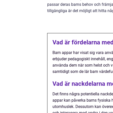
passar deras barns behov och främja
tillgängliga är det möjligt att hitta nå
Vad är fördelarna me
Barn appar har visat sig vara anv
erbjuder pedagogiskt innehåll, enga
använda dem när som helst och var
samtidigt som de lär barn värdeful
Vad är nackdelarna m
Det finns några potentiella nack
appar kan påverka barns fysiska hä
utomhuslek. Dessutom kan överex
och interagera med andra i den ver