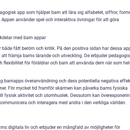
gisk app som hjälper barn att lära sig alfabetet, siffror, form
Appen använder spel och interaktiva övningar för att göra
ckdelar med barn appar
 både fått beröm och kritik. På den positiva sidan har dessa ap
r att främja barns lärande och utveckling. De erbjuder pedagogis
 flexibilitet för föräldrar och barn att använda dem när som hel
ing barnapps överanvändning och dess potentiella negativa effek
oner. För mycket tid framför skärmen kan påverka barns fysiska
till fysisk aktivitet och utomhuslek. Dessutom kan överexponeri
kommunicera och interagera med andra i den verkliga världen.
arns digitala liv och erbjuder en mångfald av möjligheter för