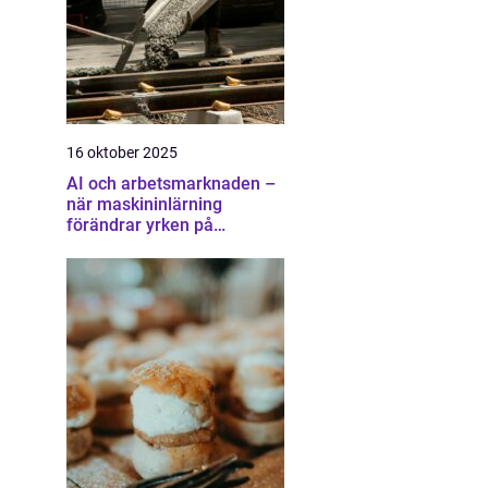
16 oktober 2025
AI och arbetsmarknaden –
när maskininlärning
förändrar yrken på
oväntade sätt