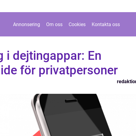
Annonsering
Om oss
Cookies
Kontakta oss
 i dejtingappar: En
de för privatpersoner
redaktio