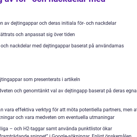
n av dejtingappar och deras initiala för- och nackdelar
ättrats och anpassat sig över tiden
r och nackdelar med dejtingappar baserat på användarnas
tingappar som presenterats i artikeln
veten och genomtänkt val av dejtingapp baserat på deras egna
 vara effektiva verktyg för att möta potentiella partners, men a
rväntningar och vara medveten om eventuella utmaningar
dliga – och H2-taggar samt använda punktlistor ökar
n ”framträdande snippet” i Google-sökningar. Enligt önskemålen