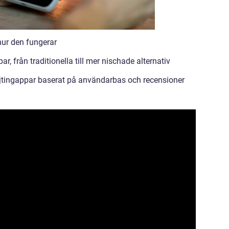
hur den fungerar
r, från traditionella till mer nischade alternativ
ejtingappar baserat på användarbas och recensioner