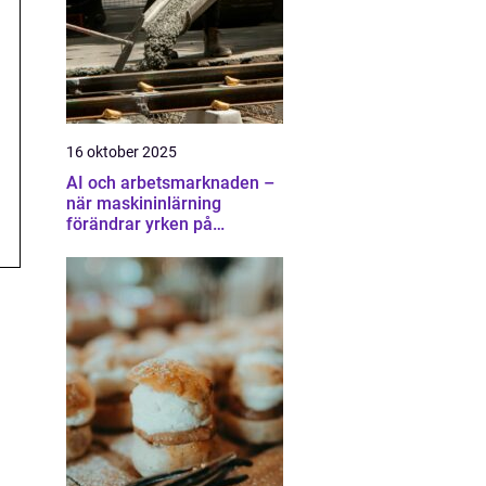
16 oktober 2025
AI och arbetsmarknaden –
när maskininlärning
förändrar yrken på
oväntade sätt