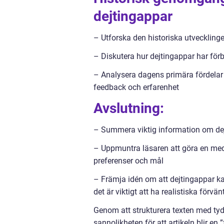
dejtingappar
– Utforska den historiska utvecklinge
– Diskutera hur dejtingappar har förb
– Analysera dagens primära fördela
feedback och erfarenhet
Avslutning:
– Summera viktig information om dej
– Uppmuntra läsaren att göra en med
preferenser och mål
– Främja idén om att dejtingappar kan
det är viktigt att ha realistiska fö
Genom att strukturera texten med ty
sannolikheten för att artikeln blir e