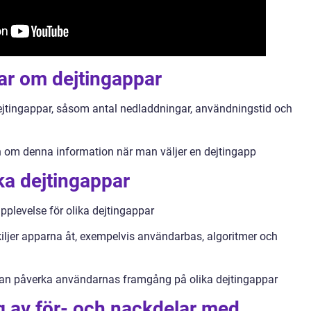
ar om dejtingappar
ejtingappar, såsom antal nedladdningar, användningstid och
n om denna information när man väljer en dejtingapp
ika dejtingappar
plevelse för olika dejtingappar
kiljer apparna åt, exempelvis användarbas, algoritmer och
 kan påverka användarnas framgång på olika dejtingappar
 av för- och nackdelar med