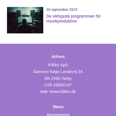
30 september 2025
De viktigaste programmen för
musikproduktion
Adress
web:
www.klikko.dk
Menu
Annonsering