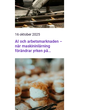
16 oktober 2025
AI och arbetsmarknaden –
när maskininlärning
förändrar yrken på
oväntade sätt