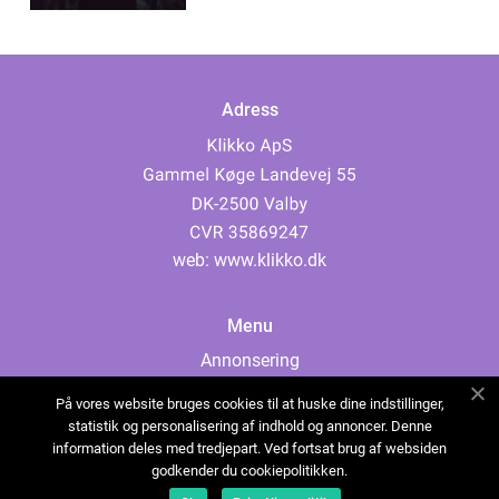
Adress
web:
www.klikko.dk
Menu
Annonsering
Om oss
På vores website bruges cookies til at huske dine indstillinger,
Cookies
statistik og personalisering af indhold og annoncer. Denne
information deles med tredjepart. Ved fortsat brug af websiden
Kontakta oss
godkender du cookiepolitikken.
Sitemap