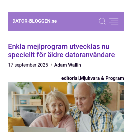
DATOR-BLOGGEN.
se
Enkla mejlprogram utvecklas nu
speciellt för äldre datoranvändare
17 september 2025
Adam Wallin
editorial
,
Mjukvara & Program