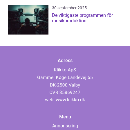
30 september 2025
De viktigaste programmen för
musikproduktion
Adress
web:
www.klikko.dk
Menu
Annonsering