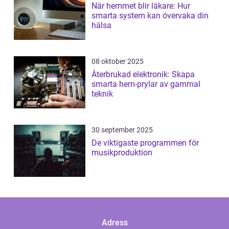
När hemmet blir läkare: Hur
smarta system kan övervaka din
hälsa
08 oktober 2025
Återbrukad elektronik: Skapa
smarta hem-prylar av gammal
teknik
30 september 2025
De viktigaste programmen för
musikproduktion
Adress