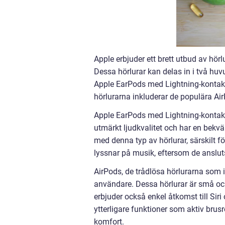
Apple erbjuder ett brett utbud av hö
Dessa hörlurar kan delas in i två hu
Apple EarPods med Lightning-kontakt
hörlurarna inkluderar de populära Ai
Apple EarPods med Lightning-kontakt
utmärkt ljudkvalitet och har en bekv
med denna typ av hörlurar, särskilt 
lyssnar på musik, eftersom de ansluts 
AirPods, de trådlösa hörlurarna som 
användare. Dessa hörlurar är små och 
erbjuder också enkel åtkomst till Siri
ytterligare funktioner som aktiv bru
komfort.