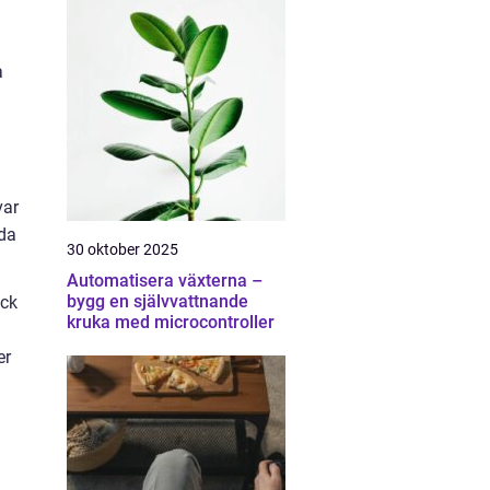
a
var
nda
30 oktober 2025
Automatisera växterna –
bygg en självvattnande
ack
kruka med microcontroller
er