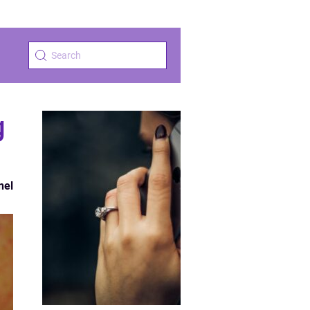
g
nel