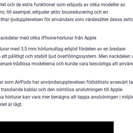
litet och de extra funktioner som erbjuds av olika modeller av
o, till exempel, erbjuder aktiv brusreducering och en
rar ljudupplevelsen för användare som värdesätter dessa extr
ackdelar med olika iPhone-hörlurar från Apple
lurar med 3,5 mm hörlursuttag erbjöd fördelen av en bredare
ett pålitligt och stabilt ljud överföringssystem. Men nackdelen 
senare trådlösa modellerna och kunde vara besvärliga att anvä
r som AirPods har användarupplevelsen förbättrats avsevärt t
a trasslande kablar och den sömlösa anslutningen till Apple-
sa hörlurar kan vara mer benägna att tappa anslutningen i miljö
iet är lågt.