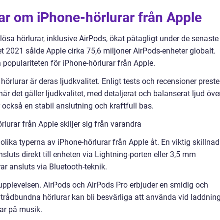
ar om iPhone-hörlurar från Apple
lösa hörlurar, inklusive AirPods, ökat påtagligt under de senaste
et 2021 sålde Apple cirka 75,6 miljoner AirPods-enheter globalt.
h populariteten för iPhone-hörlurar från Apple.
rlurar är deras ljudkvalitet. Enligt tests och recensioner preste
r det gäller ljudkvalitet, med detaljerat och balanserat ljud öve
också en stabil anslutning och kraftfull bas.
lurar från Apple skiljer sig från varandra
 olika typerna av iPhone-hörlurar från Apple åt. En viktig skillnad
luts direkt till enheten via Lightning-porten eller 3,5 mm
ar ansluts via Bluetooth-teknik.
upplevelsen. AirPods och AirPods Pro erbjuder en smidig och
 trådbundna hörlurar kan bli besvärliga att använda vid laddnin
ar på musik.