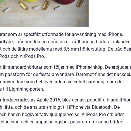
rlurar som är specifikt utformade för användning med iPhone.
vudtyper: trådbundna och trådlösa. Trådbundna hörlurar inkluder
 och de äldre modellerna med 3,5 mm hörlursuttag. De trådlös
rPods och AirPods Pro.
 är standardhörlurar som följer med iPhone-inköp. De erbjuder 
äm passform för de flesta användare. Däremot finns det nackdel
för användare som behöver ladda sin enhet samtidigt som de
till Lightning-porten.
introducerades av Apple 2016, blev genast populära bland iPhon
lätta, och de ansluts smidigt till iPhone via Bluetooth. De
 och har en högkvalitativ ljudupplevelse. AirPods Pro erbjuder
sreducering och en anpassningsbar passform för ännu bättre