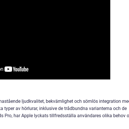
enastående ljudkvalitet, bekvämlighet och sömlös integration me
a typer av hörlurar, inklusive de trådbundna varianterna och de
s Pro, har Apple lyckats tillfredsställa användares olika behov 