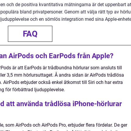
n och de positiva kvantitativa mätningarna är det uppenbart at
populära bland privatpersoner. Genom att välja rätt typ av hörlu
 ljudupplevelse och en sömlös integration med sina Apple-enhete
FAQ
lan AirPods och EarPods från Apple?
Pods är att EarPods är trådbundna hörlurar som ansluts till
ller 3,5 mm hörlursuttaget. Å andra sidan är AirPods trådlösa
. AirPods erbjuder också enkel åtkomst till Siri och har extra
g för förbättrad ljudupplevelse.
ed att använda trådlösa iPhone-hörlurar
e, som AirPods och AirPods Pro, erbjuder flera fördelar. De ger