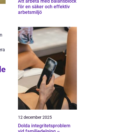
Att arbeta med balansblock
för en säker och effektiv
arbetsmiljö
on
era
le
12 december 2025
Dolda integritetsproblem
vid familjedelning –