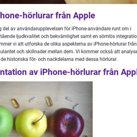
iPhone-hörlurar från Apple
tig del av användarupplevelsen för iPhone-användare runt om i
stående ljudkvalitet och bekvämlighet samt en sömlös integrati
mmer vi att utforska de olika aspekterna av iPhone-hörlurar från
opularitet och skillnader mellan dem. Vi kommer också att analys
 de historiska för- och nackdelarna med dessa hörlurar.
tation av iPhone-hörlurar från App