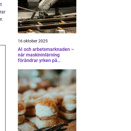
t
rar
r.
16 oktober 2025
AI och arbetsmarknaden –
när maskininlärning
förändrar yrken på
oväntade sätt