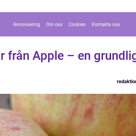
Annonsering
Om oss
Cookies
Kontakta oss
r från Apple – en grundli
redaktio