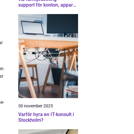
support för konton, appar
och gränser
ar
a
en
ar
e-
30 november 2025
Varför hyra en IT-konsult i
Stockholm?