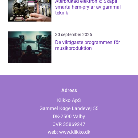
Återbrukad elektronik: Skapa
smarta hem-prylar av gammal
teknik
30 september 2025
De viktigaste programmen för
musikproduktion
Adress
web:
www.klikko.dk