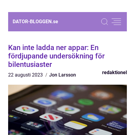
DATOR-BLOGGEN.
se
Kan inte ladda ner appar: En
fördjupande undersökning för
bilentusiaster
redaktionel
22 augusti 2023
Jon Larsson