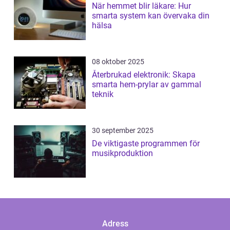
När hemmet blir läkare: Hur
smarta system kan övervaka din
hälsa
08 oktober 2025
Återbrukad elektronik: Skapa
smarta hem-prylar av gammal
teknik
30 september 2025
De viktigaste programmen för
musikproduktion
Adress