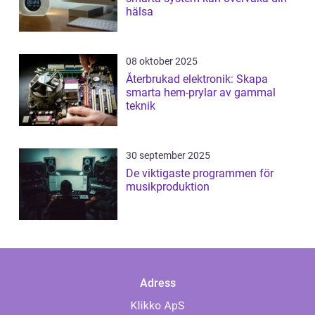
hälsa
08 oktober 2025
Återbrukad elektronik: Skapa
smarta hem-prylar av gammal
teknik
30 september 2025
De viktigaste programmen för
musikproduktion
Adress