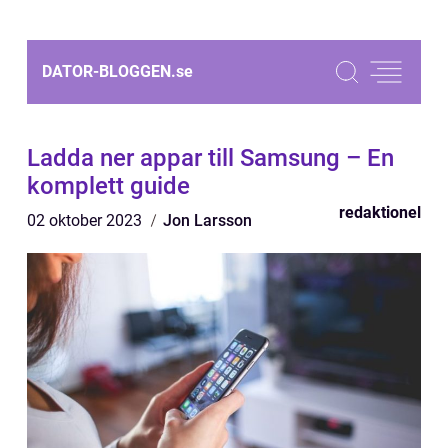
DATOR-BLOGGEN.
se
Ladda ner appar till Samsung – En
komplett guide
redaktionel
02 oktober 2023
Jon Larsson