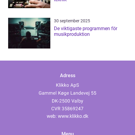
30 september 2025
De viktigaste programmen för
musikproduktion
Adress
web:
www.klikko.dk
Menu