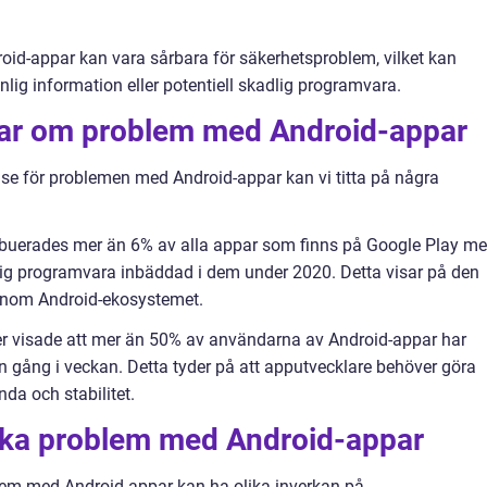
roid-appar kan vara sårbara för säkerhetsproblem, vilket kan
onlig information eller potentiell skadlig programvara.
gar om problem med Android-appar
lse för problemen med Android-appar kan vi titta på några
tribuerades mer än 6% av alla appar som finns på Google Play m
lig programvara inbäddad i dem under 2020. Detta visar på den
 inom Android-ekosystemet.
r visade att mer än 50% av användarna av Android-appar har
en gång i veckan. Detta tyder på att apputvecklare behöver göra
nda och stabilitet.
lika problem med Android-appar
roblem med Android-appar kan ha olika inverkan på