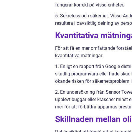
fungerar korrekt på vissa enheter.
5. Sekretess och säkerhet: Vissa And
resultera i oavsiktlig delning av pers
Kvantitativa mätnin
För att få en mer omfattande förståe
kvantitativa mätningar:
1. Enligt en rapport från Google dis
skadlig programvara eller hade skad
ökande risken för säkerhetsproblem
2. En undersökning från Sensor Towe
upplevt buggar eller krascher minst 
mer för att förbättra apparnas presta
Skillnaden mellan o
Det är viktigt att förstå att olika p