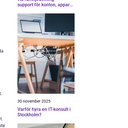
support för konton, appar
och gränser
da
.
30 november 2025
Varför hyra en IT-konsult i
Stockholm?
r,
nte