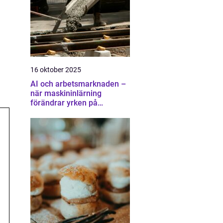
16 oktober 2025
AI och arbetsmarknaden –
när maskininlärning
förändrar yrken på
oväntade sätt