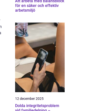
Att arbeta med balansblock
för en säker och effektiv
arbetsmiljö
r
en
a
12 december 2025
Dolda integritetsproblem
vid familjedelning –