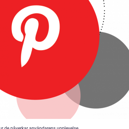
r de påverkar användarens upplevelse