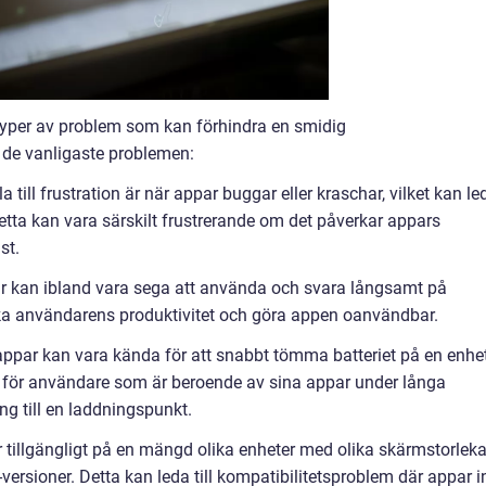
typer av problem som kan förhindra en smidig
 de vanligaste problemen:
 till frustration är när appar buggar eller kraschar, vilket kan le
 Detta kan vara särskilt frustrerande om det påverkar appars
st.
r kan ibland vara sega att använda och svara långsamt på
a användarens produktivitet och göra appen oanvändbar.
-appar kan vara kända för att snabbt tömma batteriet på en enhet
t för användare som är beroende av sina appar under långa
gång till en laddningspunkt.
 tillgängligt på en mängd olika enheter med olika skärmstorleka
ersioner. Detta kan leda till kompatibilitetsproblem där appar i