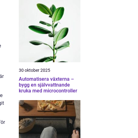
e
30 oktober 2025
är
Automatisera växterna –
bygg en självvattnande
kruka med microcontroller
re
it
för