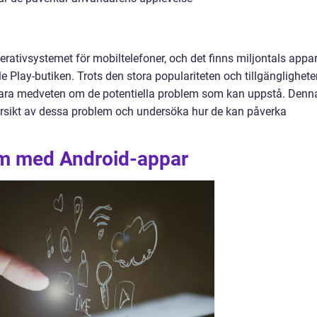
rativsystemet för mobiltelefoner, och det finns miljontals appa
e Play-butiken. Trots den stora populariteten och tillgänglighet
t vara medveten om de potentiella problem som kan uppstå. Denn
ersikt av dessa problem och undersöka hur de kan påverka
em med Android-appar