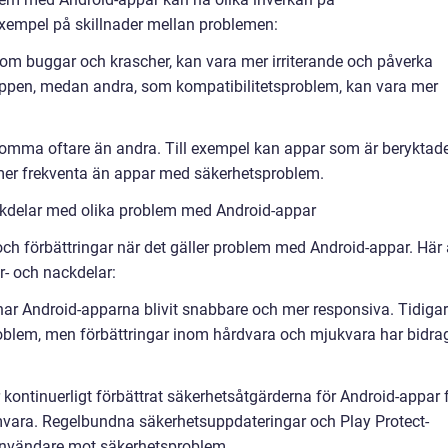
xempel på skillnader mellan problemen:
 som buggar och krascher, kan vara mer irriterande och påverka
pen, medan andra, som kompatibilitetsproblem, kan vara mer
komma oftare än andra. Till exempel kan appar som är beryktad
 mer frekventa än appar med säkerhetsproblem.
ckdelar med olika problem med Android-appar
och förbättringar när det gäller problem med Android-appar. Här 
r- och nackdelar:
har Android-apparna blivit snabbare och mer responsiva. Tidiga
oblem, men förbättringar inom hårdvara och mjukvara har bidrag
 kontinuerligt förbättrat säkerhetsåtgärderna för Android-appar 
amvara. Regelbundna säkerhetsuppdateringar och Play Protect-
a användare mot säkerhetsproblem.