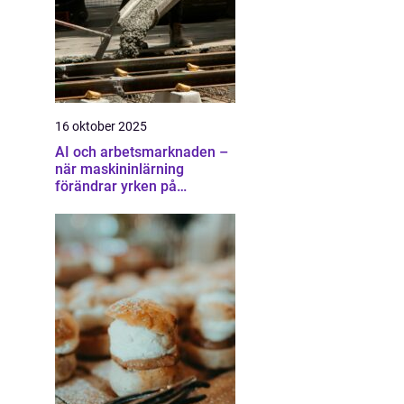
16 oktober 2025
AI och arbetsmarknaden –
när maskininlärning
förändrar yrken på
oväntade sätt