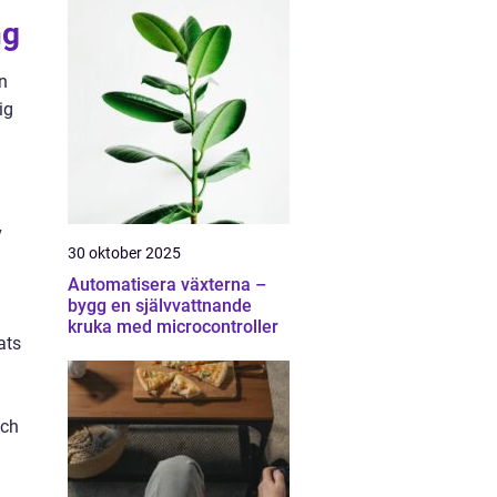
ng
n
ig
v
30 oktober 2025
Automatisera växterna –
bygg en självvattnande
kruka med microcontroller
ats
och