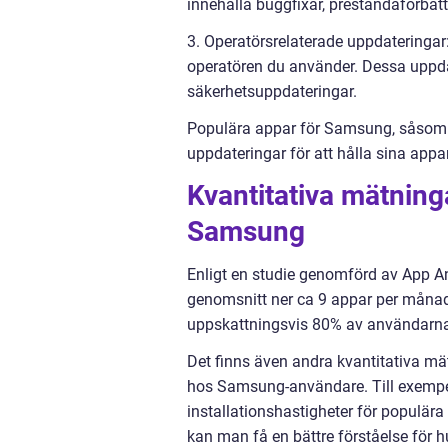
innehålla buggfixar, prestandaförbät
3. Operatörsrelaterade uppdateringa
operatören du använder. Dessa uppdat
säkerhetsuppdateringar.
Populära appar för Samsung, såsom
uppdateringar för att hålla sina appa
Kvantitativa mätnin
Samsung
Enligt en studie genomförd av App A
genomsnitt ner ca 9 appar per månad
uppskattningsvis 80% av användarna
Det finns även andra kvantitativa 
hos Samsung-användare. Till exempe
installationshastigheter för populä
kan man få en bättre förståelse för 