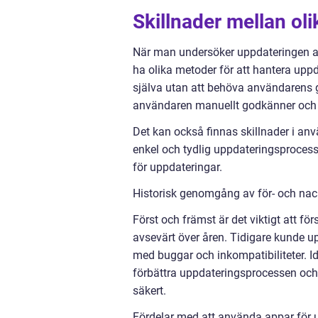
Skillnader mellan ol
När man undersöker uppdateringen a
ha olika metoder för att hantera upp
själva utan att behöva användarens 
användaren manuellt godkänner och i
Det kan också finnas skillnader i anv
enkel och tydlig uppdateringsproces
för uppdateringar.
Historisk genomgång av för- och na
Först och främst är det viktigt att f
avsevärt över åren. Tidigare kunde u
med buggar och inkompatibiliteter. I
förbättra uppdateringsprocessen och
säkert.
Fördelar med att använda appar för 