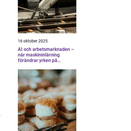
16 oktober 2025
AI och arbetsmarknaden –
när maskininlärning
förändrar yrken på
oväntade sätt
a
r