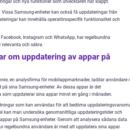
tringar och nya funktioner som utvecklaren har släppt.
r: Vissa Samsung-enheter kan också få uppdateringar från
eringar kan innehålla operatörsspecifik funktionalitet och
 Facebook, Instagram och WhatsApp, har regelbundna
r relevanta och säkra.
gar om uppdatering av appar på
nnie, en analysfirma för mobilappmarknader, laddar användare i
 på sina Samsung-enheter. Av dessa appar är det
 som uppdaterar sina appar minst en gång i månaden.
mätningar som kan användas för att bedöma uppdateringsvanorn
l kan man undersöka genomsnittliga uppdateringstider och
ra appar på Samsung-enheter. Genom att analysera sådana data
hur regelbundna användare är med att uppdatera sina appar.