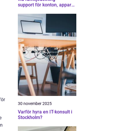
support för konton, appar
och gränser
för
30 november 2025
Varför hyra en IT-konsult i
Stockholm?
e
an