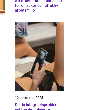
Att arbeta med balansblock
för en säker och effektiv
arbetsmiljö
å
12 december 2025
Dolda integritetsproblem
vid familjedelning –