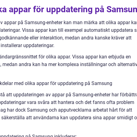
ika appar för uppdatering på Samsu
v appar på Samsung-enheter kan man märka att olika appar ka
dateringar. Vissa appar kan till exempel automatiskt uppdatera s
godkännande eller interaktion, medan andra kanske kräver att
nstallerar uppdateringar.
ändargränssnittet för olika appar. Vissa appar kan erbjuda en
s, medan andra kan ha mer komplexa inställningar och alternati
ckdelar med olika appar för uppdatering på Samsung
örstå att uppdateringen av appar på Samsung-enheter har förbättr
ppdateringar vara svåra att hantera och det fanns ofta problem
dag har dock Samsung och apputvecklarna arbetat hårt för att
 säkerställa att användarna kan uppdatera sina appar smidigt 
uppdatering på Samsung inkluderar: