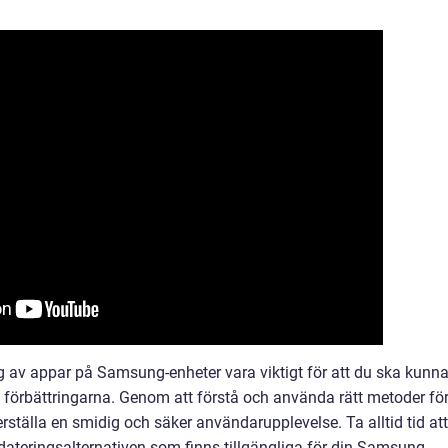
 av appar på Samsung-enheter vara viktigt för att du ska kunn
 förbättringarna. Genom att förstå och använda rätt metoder fö
ställa en smidig och säker användarupplevelse. Ta alltid tid att
dateringsalternativen som finns tillgängliga för din Samsung-