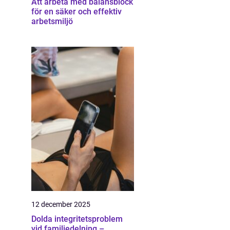
Att arbeta med balansblock
för en säker och effektiv
arbetsmiljö
12 december 2025
Dolda integritetsproblem
vid familjedelning –