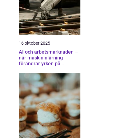
16 oktober 2025
AI och arbetsmarknaden –
när maskininlärning
förändrar yrken på
oväntade sätt