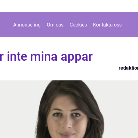
Annonsering
Om oss
Cookies
Kontakta oss
r inte mina appar
redaktio