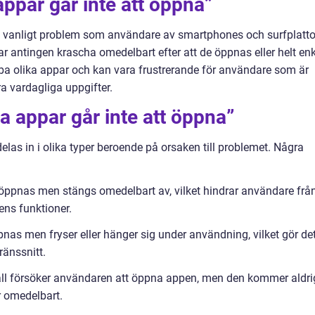
appar går inte att öppna”
tt vanligt problem som användare av smartphones och surfplatto
ar antingen krascha omedelbart efter att de öppnas eller helt enk
ba olika appar och kan vara frustrerande för användare som är
a vardagliga uppgifter.
a appar går inte att öppna”
elas in i olika typer beroende på orsaken till problemet. Några
ppnas men stängs omedelbart av, vilket hindrar användare frå
ens funktioner.
as men fryser eller hänger sig under användning, vilket gör de
ränssnitt.
fall försöker användaren att öppna appen, men den kommer aldri
r omedelbart.