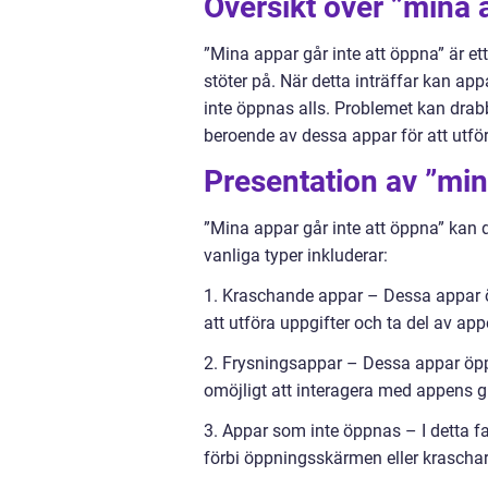
Översikt över ”mina 
”Mina appar går inte att öppna” är e
stöter på. När detta inträffar kan app
inte öppnas alls. Problemet kan drab
beroende av dessa appar för att utför
Presentation av ”min
”Mina appar går inte att öppna” kan d
vanliga typer inkluderar:
1. Kraschande appar – Dessa appar ö
att utföra uppgifter och ta del av app
2. Frysningsappar – Dessa appar öppn
omöjligt att interagera med appens g
3. Appar som inte öppnas – I detta 
förbi öppningsskärmen eller krascha