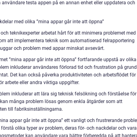
kan användare testa appen på en annan enhet eller uppdatera och
delar med olika ”mina appar går inte att öppna”
 och teknikexperter arbetat hårt för att minimera problemet med
nom att implementera teknik som automatiserad felrapportering
buggar och problem med appar minskat avsevärt.
et ”mina appar går inte att öppna” fortfarande uppstå av olika
lem inkluderar användares förlorad tid och frustration på grund
tat. Det kan också påverka produktiviteten och arbetsflödet för
 arbete eller andra viktiga uppgifter.
lem inkluderar att lära sig teknisk felsökning och förståelse för
 kan många problem lösas genom enkla åtgärder som att
en till fabriksinställningarna.
a appar går inte att öppna” ett vanligt och frustrerande probl
förstå olika typer av problem, deras för- och nackdelar och vara
gsmetoder kan användare vara bättre förberedda på att hanter