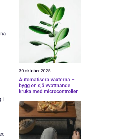
rna
30 oktober 2025
Automatisera växterna –
bygg en självvattnande
kruka med microcontroller
 i
med