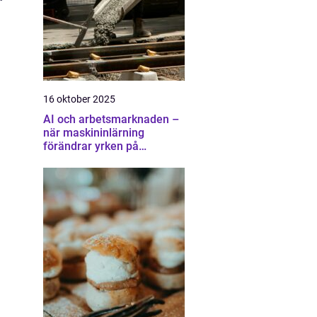
16 oktober 2025
AI och arbetsmarknaden –
när maskininlärning
förändrar yrken på
oväntade sätt