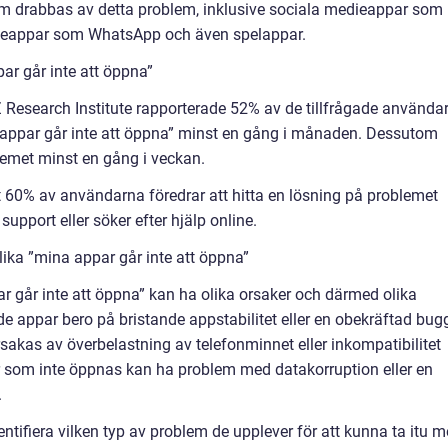
som drabbas av detta problem, inklusive sociala medieappar som
eappar som WhatsApp och även spelappar.
ar går inte att öppna”
 Research Institute rapporterade 52% av de tillfrågade använda
 appar går inte att öppna” minst en gång i månaden. Dessutom
lemet minst en gång i veckan.
60% av användarna föredrar att hitta en lösning på problemet
 support eller söker efter hjälp online.
ika ”mina appar går inte att öppna”
par går inte att öppna” kan ha olika orsaker och därmed olika
e appar bero på bristande appstabilitet eller en obekräftad bugg
akas av överbelastning av telefonminnet eller inkompatibilitet
 som inte öppnas kan ha problem med datakorruption eller en
.
identifiera vilken typ av problem de upplever för att kunna ta itu 