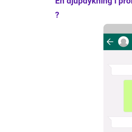
En djupdykning i pro
?