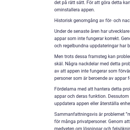
det på rätt sätt. För att göra detta 
ominstallera appen.
Historisk genomgång av för- och nack
Under de senaste åren har utvecklare
appar som inte fungerar korrekt. Ge
och regelbundna uppdateringar har 
Men trots dessa framsteg kan problem
skäl. Några nackdelar med detta prob
av att appen inte fungerar som förvän
personer som är beroende av appar för
Fördelarna med att hantera detta prob
appar och deras funktion. Dessutom
uppdatera appen eller återställa enhet
Sammanfattningsvis är problemet ”min
för många privatpersoner. Genom att 
medveten om lösningar och felsöknin